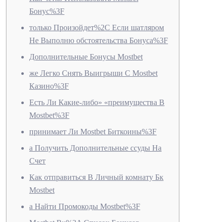
Бонус%3F
только Произойдет%2C Если шатляром
Не Выполню обстоятельства Бонуса%3F
Дополнительные Бонусы Mostbet
же Легко Снять Выигрыши С Mostbet
Казино%3F
Есть Ли Какие-либо» «преимущества В
Mostbet%3F
принимает Ли Mostbet Биткоины%3F
а Получить Дополнительные ссуды На
Счет
Как отправиться В Личный комнату Бк
Mostbet
а Найти Промокоды Mostbet%3F