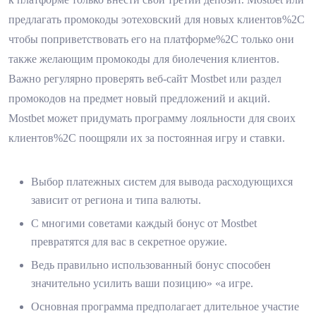
предлагать промокоды эотеховский для новых клиентов%2C
чтобы поприветствовать его на платформе%2C только они
также желающим промокоды для биолечения клиентов.
Важно регулярно проверять веб-сайт Mostbet или раздел
промокодов на предмет новый предложений и акций.
Mostbet может придумать программу лояльности для своих
клиентов%2C поощряли их за постоянная игру и ставки.
Выбор платежных систем для вывода расходующихся
зависит от региона и типа валюты.
С многими советами каждый бонус от Mostbet
превратятся для вас в секретное оружие.
Ведь правильно использованный бонус способен
значительно усилить ваши позицию» «а игре.
Основная программа предполагает длительное участие