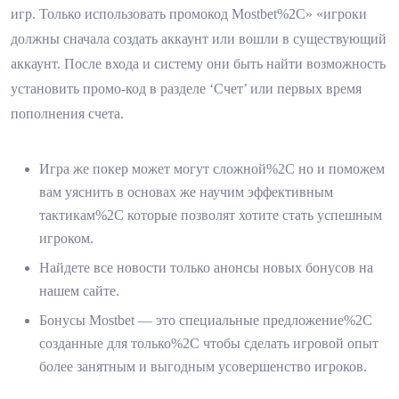
игр. Только использовать промокод Mostbet%2C» «игроки
должны сначала создать аккаунт или вошли в существующий
аккаунт. После входа и систему они быть найти возможность
установить промо-код в разделе ‘Счет’ или первых время
пополнения счета.
Игра же покер может могут сложной%2C но и поможем
вам уяснить в основах же научим эффективным
тактикам%2C которые позволят хотите стать успешным
игроком.
Найдете все новости только анонсы новых бонусов на
нашем сайте.
Бонусы Mostbet — это специальные предложение%2C
созданные для только%2C чтобы сделать игровой опыт
более занятным и выгодным усовершенство игроков.