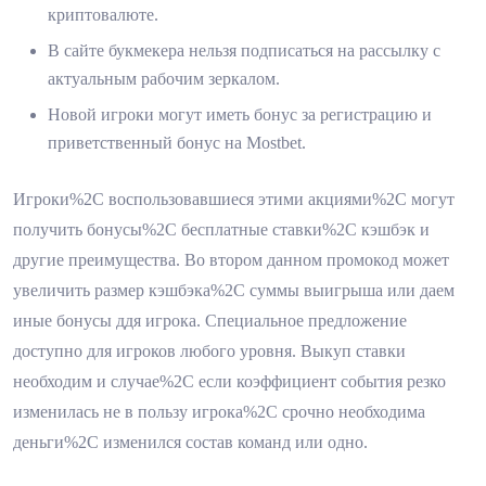
криптовалюте.
В сайте букмекера нельзя подписаться на рассылку с
актуальным рабочим зеркалом.
Новой игроки могут иметь бонус за регистрацию и
приветственный бонус на Mostbet.
Игроки%2C воспользовавшиеся этими акциями%2C могут
получить бонусы%2C бесплатные ставки%2C кэшбэк и
другие преимущества. Во втором данном промокод может
увеличить размер кэшбэка%2C суммы выигрыша или даем
иные бонусы ддя игрока. Специальное предложение
доступно для игроков любого уровня. Выкуп ставки
необходим и случае%2C если коэффициент события резко
изменилась не в пользу игрока%2C срочно необходима
деньги%2C изменился состав команд или одно.