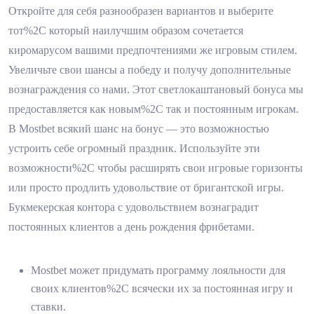
Откройте для себя разнообразен вариантов и выберите
тот%2C который наилучшим образом сочетается
киромарусом вашими предпочтениями же игровым стилем.
Увеличьте свои шансы а победу и получу дополнительные
вознаграждения со нами. Этот светлокаштановый бонуса мы
предоставляется как новым%2C так и постоянным игрокам.
В Mostbet всякий шанс на бонус — это возможностью
устроить себе огромный праздник. Используйте эти
возможности%2C чтобы расширять свои игровые горизонты
или просто продлить удовольствие от бригантской игры.
Букмекерская контора с удовольствием вознаградит
постоянных клиентов а день рождения фрибетами.
Mostbet может придумать программу лояльности для
своих клиентов%2C всячески их за постоянная игру и
ставки.