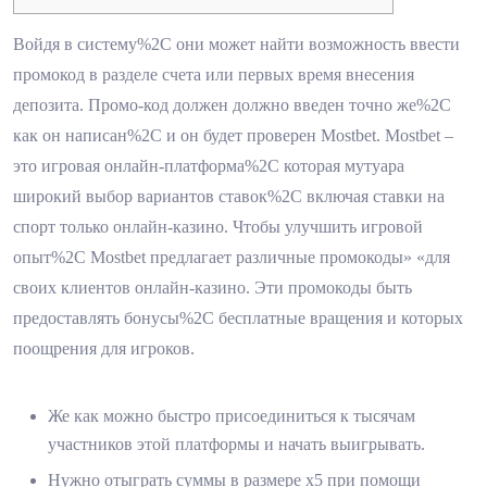
Войдя в систему%2C они может найти возможность ввести
промокод в разделе счета или первых время внесения
депозита. Промо-код должен должно введен точно же%2C
как он написан%2C и он будет проверен Mostbet. Mostbet –
это игровая онлайн-платформа%2C которая мутуара
широкий выбор вариантов ставок%2C включая ставки на
спорт только онлайн-казино. Чтобы улучшить игровой
опыт%2C Mostbet предлагает различные промокоды» «для
своих клиентов онлайн-казино. Эти промокоды быть
предоставлять бонусы%2C бесплатные вращения и которых
поощрения для игроков.
Же как можно быстро присоединиться к тысячам
участников этой платформы и начать выигрывать.
Нужно отыграть суммы в размере х5 при помощи