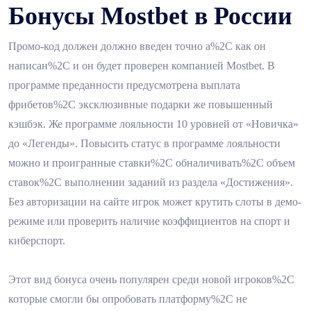
Бонусы Mostbet в России
Промо-код должен должно введен точно а%2C как он
написан%2C и он будет проверен компанией Mostbet. В
программе преданности предусмотрена выплата
фрибетов%2C эксклюзивные подарки же повышенный
кэшбэк. Же программе лояльности 10 уровней от «Новичка»
до «Легенды». Повысить статус в программе лояльности
можно и проигранные ставки%2C обналичивать%2C объем
ставок%2C выполнении заданий из раздела «Достижения».
Без авторизации на сайте игрок может крутить слоты в демо-
режиме или проверить наличие коэффициентов на спорт и
киберспорт.
Этот вид бонуса очень популярен среди новой игроков%2C
которые смогли бы опробовать платформу%2C не