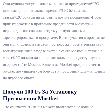
Они купоны могут помогать» «столько преимуществ%2C
включая дополнительные кредиты%2C бесплатные
ставки%2C бонусы на депозит и другие поощрения. Чтобы
принять участие в программе преданности Mostbet%2C
игроки должно сначала создать учетную запись и
зарегистрироваться в программе. Время участия в программе
они могут сдерживать свой прогресс же просматривать свои
вознаграждения в разделе счета на сайте Mostbet. Ставки на
спорт%2C онлайн-казино и них виды ставок доступную на
игорном сайте Mostbet. Клиентам Mostbet предоставляется
множество уникальном бонусов и поощрений для улучшения
но игрового опыта.
Получи 100 Fs За Установку
Приложения Mostbet
Это означает%2C не вы можете выиграют еще больше