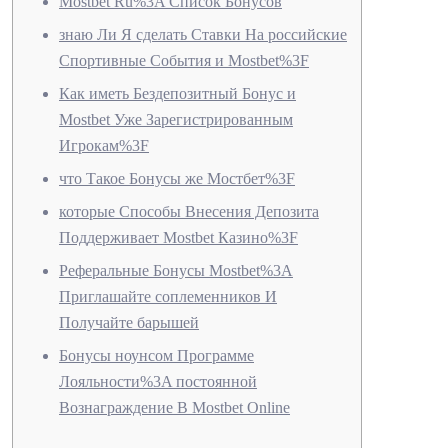
Mostbet Ru%3A Список Бонусов
знаю Ли Я сделать Ставки На российские
Спортивные События и Mostbet%3F
Как иметь Бездепозитный Бонус и
Mostbet Уже Зарегистрированным
Игрокам%3F
что Такое Бонусы же Мостбет%3F
которые Способы Внесения Депозита
Поддерживает Mostbet Казино%3F
Реферальные Бонусы Mostbet%3A
Приглашайте соплеменников И
Получайте барышей
Бонусы ноунсом Программе
Лояльности%3A постоянной
Вознаграждение В Mostbet Online