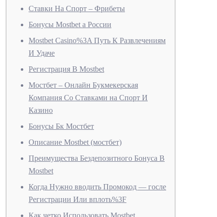
Ставки На Спорт – Фрибеты
Бонусы Mostbet а России
Mostbet Casino%3A Путь К Развлечениям
И Удаче
Регистрация В Mostbet
Мостбет – Онлайн Букмекерская
Компания Со Ставками на Спорт И
Казино
Бонусы Бк Мостбет
Описание Mostbet (мостбет)
Преимущества Бездепозитного Бонуса В
Mostbet
Когда Нужно вводить Промокод — госле
Регистрации Или вплоть%3F
Как четко Использовать Mostbet