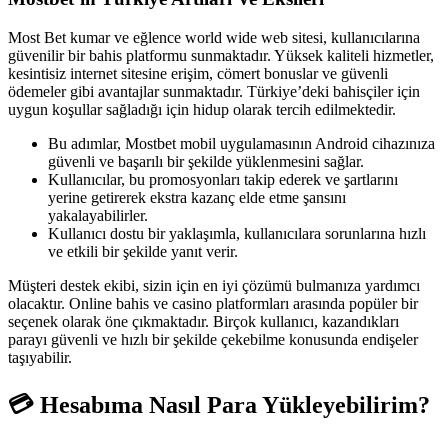
Most Bet kumar ve eğlence world wide web sitesi, kullanıcılarına
güvenilir bir bahis platformu sunmaktadır. Yüksek kaliteli hizmetler,
kesintisiz internet sitesine erişim, cömert bonuslar ve güvenli
ödemeler gibi avantajlar sunmaktadır. Türkiye’deki bahisçiler için
uygun koşullar sağladığı için hidup olarak tercih edilmektedir.
Bu adımlar, Mostbet mobil uygulamasının Android cihazınıza
güvenli ve başarılı bir şekilde yüklenmesini sağlar.
Kullanıcılar, bu promosyonları takip ederek ve şartlarını
yerine getirerek ekstra kazanç elde etme şansını
yakalayabilirler.
Kullanıcı dostu bir yaklaşımla, kullanıcılara sorunlarına hızlı
ve etkili bir şekilde yanıt verir.
Müşteri destek ekibi, sizin için en iyi çözümü bulmanıza yardımcı
olacaktır. Online bahis ve casino platformları arasında popüler bir
seçenek olarak öne çıkmaktadır. Birçok kullanıcı, kazandıkları
parayı güvenli ve hızlı bir şekilde çekebilme konusunda endişeler
taşıyabilir.
💳 Hesabıma Nasıl Para Yükleyebilirim?