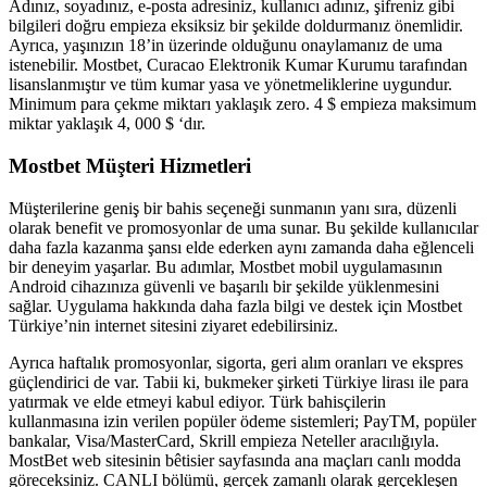
Adınız, soyadınız, e-posta adresiniz, kullanıcı adınız, şifreniz gibi
bilgileri doğru empieza eksiksiz bir şekilde doldurmanız önemlidir.
Ayrıca, yaşınızın 18’in üzerinde olduğunu onaylamanız de uma
istenebilir. Mostbet, Curacao Elektronik Kumar Kurumu tarafından
lisanslanmıştır ve tüm kumar yasa ve yönetmeliklerine uygundur.
Minimum para çekme miktarı yaklaşık zero. 4 $ empieza maksimum
miktar yaklaşık 4, 000 $ ‘dır.
Mostbet Müşteri Hizmetleri
Müşterilerine geniş bir bahis seçeneği sunmanın yanı sıra, düzenli
olarak benefit ve promosyonlar de uma sunar. Bu şekilde kullanıcılar
daha fazla kazanma şansı elde ederken aynı zamanda daha eğlenceli
bir deneyim yaşarlar. Bu adımlar, Mostbet mobil uygulamasının
Android cihazınıza güvenli ve başarılı bir şekilde yüklenmesini
sağlar. Uygulama hakkında daha fazla bilgi ve destek için Mostbet
Türkiye’nin internet sitesini ziyaret edebilirsiniz.
Ayrıca haftalık promosyonlar, sigorta, geri alım oranları ve ekspres
güçlendirici de var. Tabii ki, bukmeker şirketi Türkiye lirası ile para
yatırmak ve elde etmeyi kabul ediyor. Türk bahisçilerin
kullanmasına izin verilen popüler ödeme sistemleri; PayTM, popüler
bankalar, Visa/MasterCard, Skrill empieza Neteller aracılığıyla.
MostBet web sitesinin bêtisier sayfasında ana maçları canlı modda
göreceksiniz. CANLI bölümü, gerçek zamanlı olarak gerçekleşen