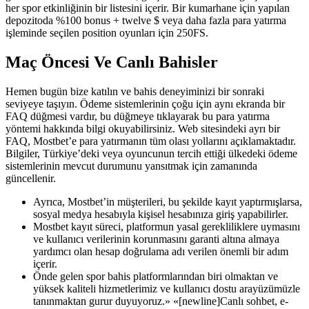
her spor etkinliğinin bir listesini içerir. Bir kumarhane için yapılan
depozitoda %100 bonus + twelve $ veya daha fazla para yatırma
işleminde seçilen position oyunları için 250FS.
Maç Öncesi Ve Canlı Bahisler
Hemen bugün bize katılın ve bahis deneyiminizi bir sonraki
seviyeye taşıyın. Ödeme sistemlerinin çoğu için aynı ekranda bir
FAQ düğmesi vardır, bu düğmeye tıklayarak bu para yatırma
yöntemi hakkında bilgi okuyabilirsiniz. Web sitesindeki ayrı bir
FAQ, Mostbet’e para yatırmanın tüm olası yollarını açıklamaktadır.
Bilgiler, Türkiye’deki veya oyuncunun tercih ettiği ülkedeki ödeme
sistemlerinin mevcut durumunu yansıtmak için zamanında
güncellenir.
Ayrıca, Mostbet’in müşterileri, bu şekilde kayıt yaptırmışlarsa,
sosyal medya hesabıyla kişisel hesabınıza giriş yapabilirler.
Mostbet kayıt süreci, platformun yasal gerekliliklere uymasını
ve kullanıcı verilerinin korunmasını garanti altına almaya
yardımcı olan hesap doğrulama adı verilen önemli bir adım
içerir.
Önde gelen spor bahis platformlarından biri olmaktan ve
yüksek kaliteli hizmetlerimiz ve kullanıcı dostu arayüzümüzle
tanınmaktan gurur duyuyoruz.» «[newline]Canlı sohbet, e-