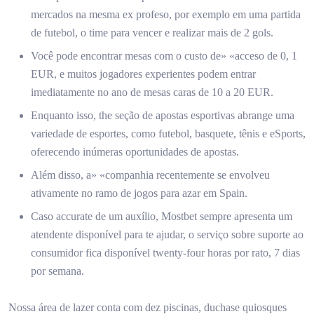
mercados na mesma ex profeso, por exemplo em uma partida
de futebol, o time para vencer e realizar mais de 2 gols.
Você pode encontrar mesas com o custo de» «acceso de 0, 1
EUR, e muitos jogadores experientes podem entrar
imediatamente no ano de mesas caras de 10 a 20 EUR.
Enquanto isso, the seção de apostas esportivas abrange uma
variedade de esportes, como futebol, basquete, tênis e eSports,
oferecendo inúmeras oportunidades de apostas.
Além disso, a» «companhia recentemente se envolveu
ativamente no ramo de jogos para azar em Spain.
Caso accurate de um auxílio, Mostbet sempre apresenta um
atendente disponível para te ajudar, o serviço sobre suporte ao
consumidor fica disponível twenty-four horas por rato, 7 dias
por semana.
Nossa área de lazer conta com dez piscinas, duchase quiosques