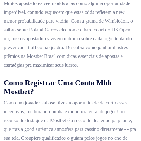
Muitos apostadores veem odds altas como alguma oportunidade
imperdível, contudo esquecem que estas odds refletem a new
menor probabilidade para vitória. Com a grama de Wimbledon, o
saibro sobre Roland Garros electronic o hard court do US Open
up, nossos apostadores vivem o drama sobre cada jogo, tentando
prever cada traffico na quadra. Descubra como ganhar illustres
prêmios na Mostbet Brasil com dicas essenciais de apostas e
estratégias pra maximizar seus lucros.
Como Registrar Uma Conta Mhh
Mostbet?
Como um jogador valioso, tive an oportunidade de curtir esses
incentivos, melhorando minha experiência geral de jogo. Um
recurso de destaque da Mostbet é a seção de dealer ao palpitante,
que traz a good autêntica atmosfera para cassino diretamente» «pra
sua tela. Croupiers qualificados o guiam pelos jogos no ano de