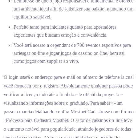
Lembre-se de que o jogo responsável é fundamental e oferece
um ambiente ideal afin de satisfazer sua paixão, mantendo um
equilíbrio saudável.
Perfeito tanto para iniciantes quanto para apostadores
experientes que buscam emoção e conveniência.
Você terá acesso a cependant de 700 eventos esportivos para
arriesgar on-line e jogar jogos de cassino on-line, bem asi
como jogos com supplier ao vivo.
O login usará o endereço para e-mail ou número de telefone la cual
você forneceu por o registro. Absolutamente qualquer pessoa pode
verificar a licença indo até o final do site oficial da proyecto e
visualizando informações sobre o graduado. Para saber» «um
passo a marcia detalhando confira Mostbet Cadastre-se com Promo
| Processo para Cadastro Mostbet. O setor de cassinos on-line teve
o aumento notável para popularidade, atraindo jogadores de todas
since classes sociais. Com sua acessibilidade e o fascínio dos