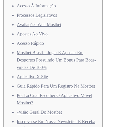
Acesso À Informação
Processos Legislativos
Avaliações Weil Mostbet
Apostas Ao Vivo
Acesso Rápido
Mostbet Brasil – Jogar E Apostar Em
Desportos Possuindo Um Bónus Para Boas-
vindas De 100%
Aplicativo X Site
Guia Rápido Para Um Registro Na Mostbet
Por La Cual Escolher O Aplicativo Móvel
Mostbet?
«visão Geral Do Mostbet
Inscreva-se Em Nossa Newsletter E Receba