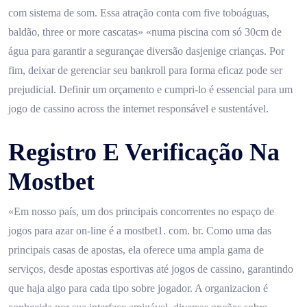
com sistema de som. Essa atração conta com five toboáguas,
baldão, three or more cascatas» «numa piscina com só 30cm de
água para garantir a segurançae diversão dasjenige crianças. Por
fim, deixar de gerenciar seu bankroll para forma eficaz pode ser
prejudicial. Definir um orçamento e cumpri-lo é essencial para um
jogo de cassino across the internet responsável e sustentável.
Registro E Verificação Na
Mostbet
«Em nosso país, um dos principais concorrentes no espaço de
jogos para azar on-line é a mostbet1. com. br. Como uma das
principais casas de apostas, ela oferece uma ampla gama de
serviços, desde apostas esportivas até jogos de cassino, garantindo
que haja algo para cada tipo sobre jogador. A organizacion é