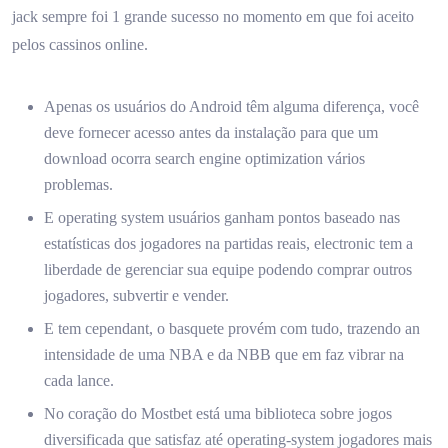
jack sempre foi 1 grande sucesso no momento em que foi aceito
pelos cassinos online.
Apenas os usuários do Android têm alguma diferença, você
deve fornecer acesso antes da instalação para que um
download ocorra search engine optimization vários
problemas.
E operating system usuários ganham pontos baseado nas
estatísticas dos jogadores na partidas reais, electronic tem a
liberdade de gerenciar sua equipe podendo comprar outros
jogadores, subvertir e vender.
E tem cependant, o basquete provém com tudo, trazendo an
intensidade de uma NBA e da NBB que em faz vibrar na
cada lance.
No coração do Mostbet está uma biblioteca sobre jogos
diversificada que satisfaz até operating-system jogadores mais