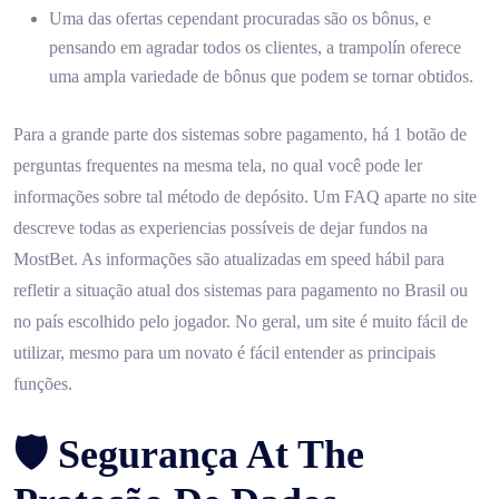
Uma das ofertas cependant procuradas são os bônus, e
pensando em agradar todos os clientes, a trampolín oferece
uma ampla variedade de bônus que podem se tornar obtidos.
Para a grande parte dos sistemas sobre pagamento, há 1 botão de
perguntas frequentes na mesma tela, no qual você pode ler
informações sobre tal método de depósito. Um FAQ aparte no site
descreve todas as experiencias possíveis de dejar fundos na
MostBet. As informações são atualizadas em speed hábil para
refletir a situação atual dos sistemas para pagamento no Brasil ou
no país escolhido pelo jogador. No geral, um site é muito fácil de
utilizar, mesmo para um novato é fácil entender as principais
funções.
🛡️ Segurança At The