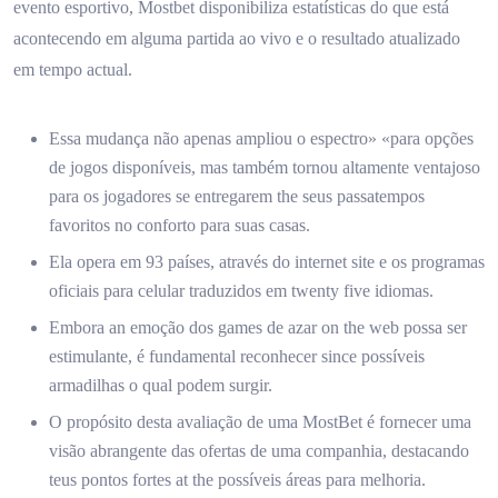
evento esportivo, Mostbet disponibiliza estatísticas do que está
acontecendo em alguma partida ao vivo e o resultado atualizado
em tempo actual.
Essa mudança não apenas ampliou o espectro» «para opções
de jogos disponíveis, mas também tornou altamente ventajoso
para os jogadores se entregarem the seus passatempos
favoritos no conforto para suas casas.
Ela opera em 93 países, através do internet site e os programas
oficiais para celular traduzidos em twenty five idiomas.
Embora an emoção dos games de azar on the web possa ser
estimulante, é fundamental reconhecer since possíveis
armadilhas o qual podem surgir.
O propósito desta avaliação de uma MostBet é fornecer uma
visão abrangente das ofertas de uma companhia, destacando
teus pontos fortes at the possíveis áreas para melhoria.