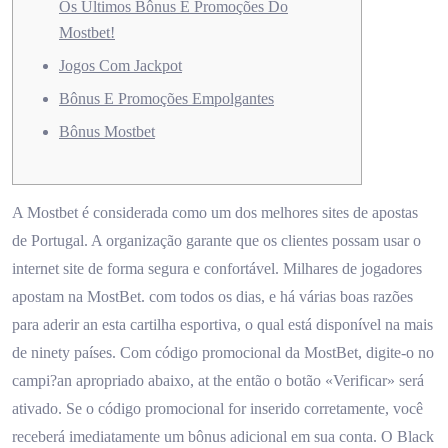
Os Últimos Bônus E Promoções Do
Mostbet!
Jogos Com Jackpot
Bônus E Promoções Empolgantes
Bônus Mostbet
A Mostbet é considerada como um dos melhores sites de apostas
de Portugal. A organização garante que os clientes possam usar o
internet site de forma segura e confortável. Milhares de jogadores
apostam na MostBet. com todos os dias, e há várias boas razões
para aderir an esta cartilha esportiva, o qual está disponível na mais
de ninety países. Com código promocional da MostBet, digite-o no
campi?an apropriado abaixo, at the então o botão «Verificar» será
ativado. Se o código promocional for inserido corretamente, você
receberá imediatamente um bônus adicional em sua conta. O Black