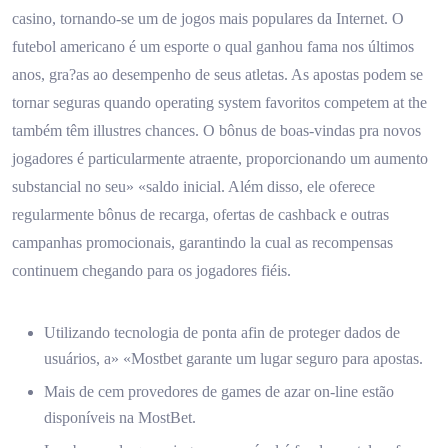
casino, tornando-se um de jogos mais populares da Internet. O
futebol americano é um esporte o qual ganhou fama nos últimos
anos, gra?as ao desempenho de seus atletas. As apostas podem se
tornar seguras quando operating system favoritos competem at the
também têm illustres chances. O bônus de boas-vindas pra novos
jogadores é particularmente atraente, proporcionando um aumento
substancial no seu» «saldo inicial. Além disso, ele oferece
regularmente bônus de recarga, ofertas de cashback e outras
campanhas promocionais, garantindo la cual as recompensas
continuem chegando para os jogadores fiéis.
Utilizando tecnologia de ponta afin de proteger dados de
usuários, a» «Mostbet garante um lugar seguro para apostas.
Mais de cem provedores de games de azar on-line estão
disponíveis na MostBet.